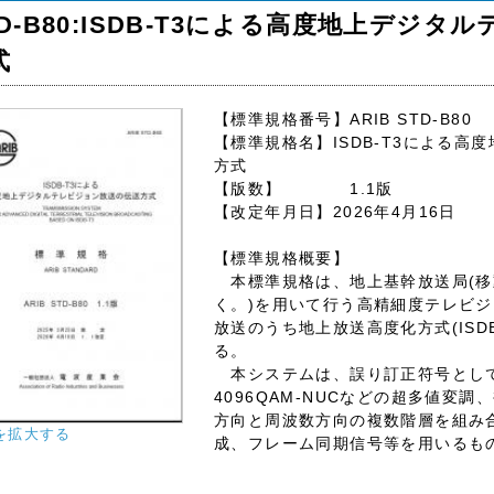
TD-B80:ISDB-T3による高度地上デジ
式
【標準規格番号】ARIB STD-B80
【標準規格名】ISDB-T3による
方式
【版数】 1.1版
【改定年月日】2026年4月16日
【標準規格概要】
本標準規格は、地上基幹放送局(移
く。)を用いて行う高精細度テレビ
放送のうち地上放送高度化方式(ISD
る。
本システムは、誤り訂正符号としてLD
4096QAM-NUCなどの超多値変
方向と周波数方向の複数階層を組み
を拡大する
成、フレーム同期信号等を用いるも