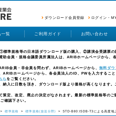
ダウンロード会員登録
ログイン・M
品一覧
ご利用ガイド
お問い合わせ
e)では、①標準規格等の日本語ダウンロード版の購入、②講演会受講
助会員・規格会議委員所属法人は、ARIBホームページから、各
IB会員・非会員を問わず、ARIBホームページから、
無料ダウ
ARIBホームページから、各会員法人のID、PWを入力するこ
ちら
をご覧ください。
、納入に日数を頂き、ダウンロード版より価格が高くなります。
策定、改定、廃止の決定がなされます。最新の標準規格等のご購
をご確認下さい。
>
標準規格
>
標準規格(放送分野)
> STD-B80:ISDB-T3による