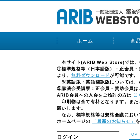
ホーム
商
本サイト(ARIB Web Stor
①標準規格等（日本語版）：正会員・賛
より、
無料ダウンロード
が可能です。
※英語版・英語翻訳版については、AR
②講演会受講票：正会員・賛助会員は、
ARIB会員への入会をご検討の方は
こ
印刷物は全て有料となります。また
願いします。
なお、標準規格等は規格会議において
ホームページの
「最新のお知らせ」
TOP
ログイン