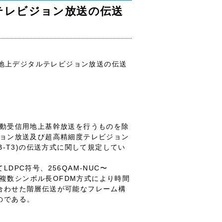
タルテレビジョン放送の伝送
高度地上デジタルテレビジョン放送の伝送
動受信用地上基幹放送を行うものを除
ジョン放送及び超高精細度テレビジョン
B-T3)の伝送方式に関して規定してい
PC符号、256QAM-NUC〜
調、複数シンボル長OFDM方式により時間
合わせた階層伝送が可能なフレーム構
のである。