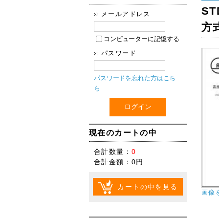
S
メールアドレス
方
コンピューターに記憶する
パスワード
パスワードを忘れた方はこち
ら
現在のカートの中
合計数量：
0
合計金額：
0円
カートの中を見る
画像