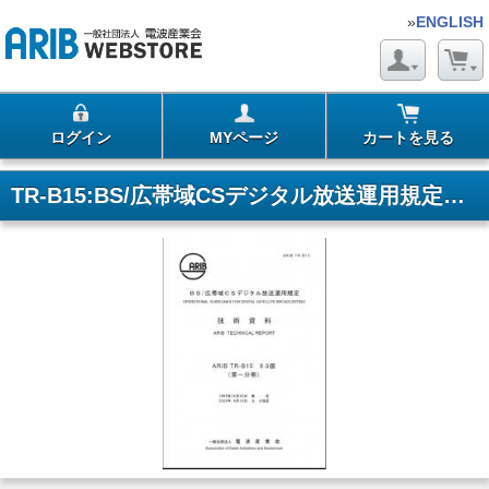
»
ENGLISH
ログイン
MYページ
カートを見る
TR-B15:BS/広帯域CSデジタル放送運用規定 第1分冊