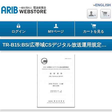
»
ENGLISH
ログイン
MYページ
カートを見る
TR-B15:BS/広帯域CSデジタル放送運用規定 第3分冊