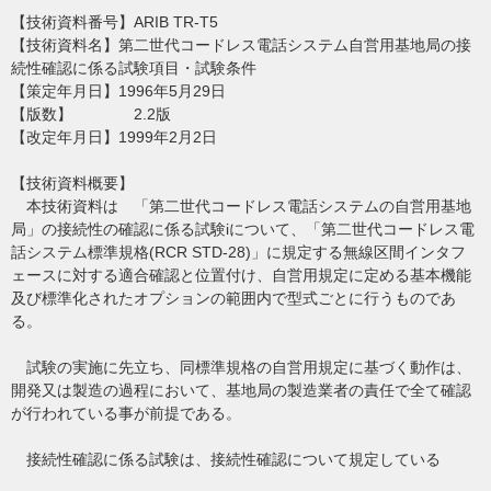
【技術資料番号】ARIB TR-T5
【技術資料名】第二世代コードレス電話システム自営用基地局の接
続性確認に係る試験項目・試験条件
【策定年月日】1996年5月29日
【版数】 2.2版
【改定年月日】1999年2月2日
【技術資料概要】
本技術資料は 「第二世代コードレス電話システムの自営用基地
局」の接続性の確認に係る試験iについて、「第二世代コードレス電
話システム標準規格(RCR STD-28)」に規定する無線区間インタフ
ェースに対する適合確認と位置付け、自営用規定に定める基本機能
及び標準化されたオプションの範囲内で型式ごとに行うものであ
る。
試験の実施に先立ち、同標準規格の自営用規定に基づく動作は、
開発又は製造の過程において、基地局の製造業者の責任で全て確認
が行われている事が前提である。
接続性確認に係る試験は、接続性確認について規定している