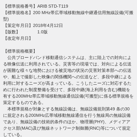
【標準規格番号】ARIB STD-T119
【標準規格名】200 MHz帯広帯域移動無線中継通信用無線設備(可搬
型)
【策定年月日】2018年4月12日
【版数】 1.0版
【改定年月日】
【標準規格概要】
公共ブロードバンド移動通信システムは、主に陸上での対向によ
る映像伝送に利用されている。災害等の現場では、対向による伝送
が困難な様々な地勢における被災地の状況の災害対策本部への伝送
や、船上で撮影した映像の関係機関への伝送など、多段中継による
利用に対するニーズが高まっている。こうしたニーズに対応するた
めに行われた制度整備を受けて、多段中継(海上利用を含む)機能を
有する200MHz帯広帯域移動無線通信設備(可搬型)に係る標準規格を
策定するものである。
本標準規格が対象とする無線設備は、無線設備規則第49 条の30
に規定される200MHz広帯域移動無線通信を行う無線局の無線設備
であり、無線設備の技術的条件のほか、物理層(PHY)、メディアア
クセス部(MAC)及び無線ネットワーク制御層(RNC)等について規定
している。