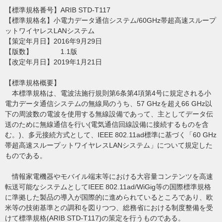
【標準規格番号】ARIB STD-T117
【標準規格名】小電力データ通信システム/60GHz帯超高速スループ
ットワイヤレスLANシステム
【策定年月日】2016年9月29日
【版数】 1.1版
【改定年月日】2019年1月21日
【標準規格概要】
本標準規格は、電波法施行規則第6条第4項第4号に規定される小
電力データ通信システムの無線局のうち、57 GHzを超え66 GHz以
下の周波数の電波を使用する無線設備であって、主としてデータ伝
送のために無線通信を行い(電気通信回線設備に接続するものを含
む。)、多元接続方式として、IEEE 802.11ad標準に基づく「60 GHz
帯超高速スループットワイヤレスLANシステム」について規定した
ものである。
情報家電機器やモバイル端末等における大容量コンテンツを高速
転送可能なシステムとしてIEEE 802.11ad/WiGig等の国際標準規格
に準拠した製品の導入が国際的に進められているところであり、欧
米等の技術基準との調和を図りつつ、総務省における制度整備を受
けて標準規格(ARIB STD-T117)の策定を行うものである。