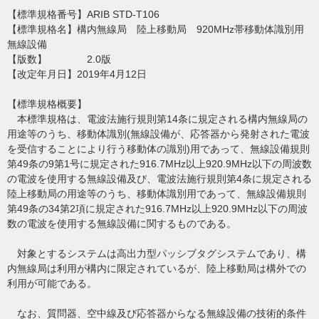
【標準規格番号】ARIB STD-T106
【標準規格名】構内無線局 陸上移動局 920MHz帯移動体識別用
無線設備
【版数】 2.0版
【改定年月日】2019年4月12日
【標準規格概要】
本標準規格は、電波法施行規則第14条に規定される構内無線局の
用途等のうち、移動体識別(無線設備が、応答器から発射された電波
を受信することにより行う移動体の識別)用であって、無線設備規則
第49条の9第1号に規定された916.7MHz以上920.9MHz以下の周波数
の電波を使用する無線設備及び、電波法施行規則第4条に規定される
陸上移動局の用途等のうち、移動体識別用であって、無線設備規則
第49条の34第2項に規定された916.7MHz以上920.9MHz以下の周波
数の電波を使用する無線設備に関するものである。
対象とするシステムは高出力型パッシブタグシステムであり、構
内無線局は利用が構内に限定されているが、陸上移動局は構外での
利用が可能である。
なお、質問器、空中線及び応答器からなる無線設備の技術的条件