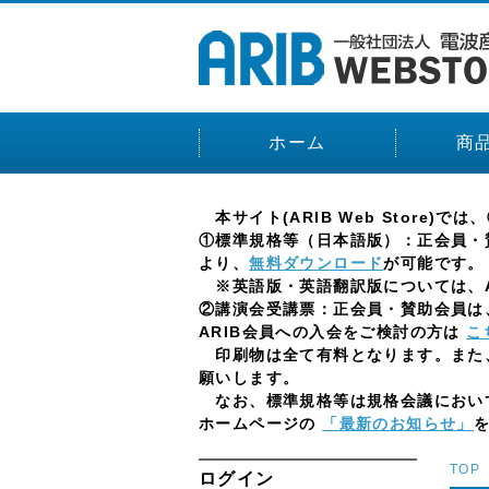
ホーム
商
本サイト(ARIB Web Stor
①標準規格等（日本語版）：正会員・賛
より、
無料ダウンロード
が可能です。
※英語版・英語翻訳版については、AR
②講演会受講票：正会員・賛助会員は、
ARIB会員への入会をご検討の方は
こ
印刷物は全て有料となります。また
願いします。
なお、標準規格等は規格会議において
ホームページの
「最新のお知らせ」
TOP
ログイン