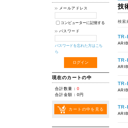
技
メールアドレス
検索
コンピューターに記憶する
パスワード
TR
ARI
パスワードを忘れた方はこち
ら
TR
ARI
現在のカートの中
TR
合計数量：
0
ARI
合計金額：
0円
TR
カートの中を見る
ARI