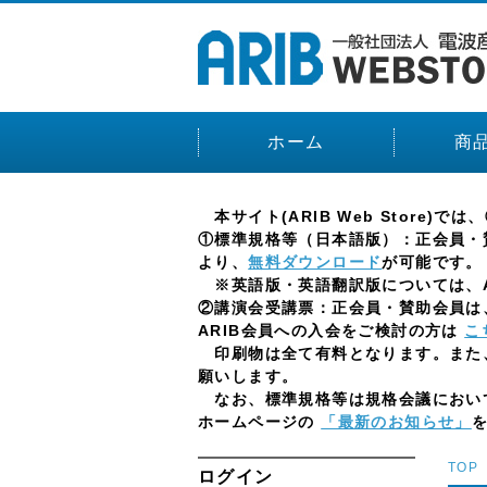
ホーム
商
本サイト(ARIB Web Stor
①標準規格等（日本語版）：正会員・賛
より、
無料ダウンロード
が可能です。
※英語版・英語翻訳版については、AR
②講演会受講票：正会員・賛助会員は、
ARIB会員への入会をご検討の方は
こ
印刷物は全て有料となります。また
願いします。
なお、標準規格等は規格会議において
ホームページの
「最新のお知らせ」
TOP
ログイン