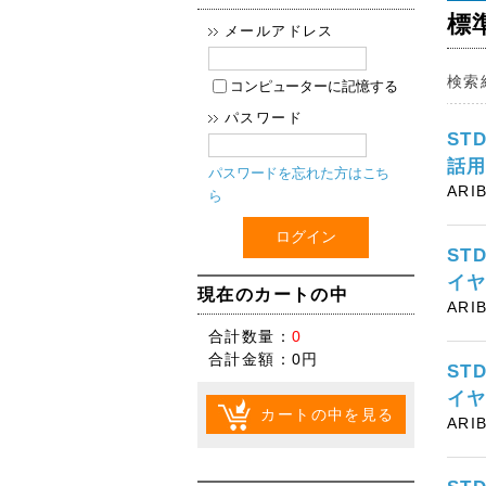
標
メールアドレス
検索
コンピューターに記憶する
パスワード
ST
話
パスワードを忘れた方はこち
ARI
ら
ST
イヤ
現在のカートの中
ARI
合計数量：
0
合計金額：
0円
ST
イヤ
カートの中を見る
ARI