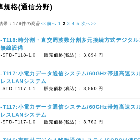
準規格(通信分野)
結果：
178件
の商品
<<前へ
1
2
3
4
5
次へ>>
D-T118:時分割・直交周波数分割多元接続方式デジタ
用無線設備
B-STD-T118-1.0
販売価格(税込)：
3,894
円
D-T117:小電力データ通信システム/60GHz帯超高速
レスLANシステム
B-STD-T117-1.1
販売価格(税込)：
3,850
円
D-T117:小電力データ通信システム/60GHz帯超高速
レスLANシステム
B-STD-T117-1.0
販売価格(税込)：
3,762
円